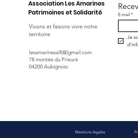
Association Les Amarines
Recev
Patrimoines et Solidarité
E-mail
*
Vivons et faisons vivre notre
territoire
Je so
d'in
lesamarinesalf(@)gmail.com
78 montée du Prieuré
04200 Aubignosc
Mentions légales
Po