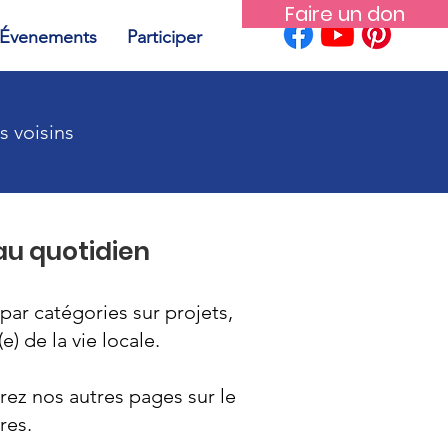
Faire un don
Évenements
Participer
s voisins
 au quotidien
par catégories sur projets,
) de la vie locale.
ez nos autres pages sur le
res.