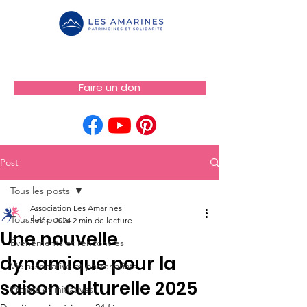
Faire un don
Post
Tous les posts
Association Les Amarines
Tous les posts
5 déc. 2024
2 min de lecture
Une nouvelle
Événements et rencontres
dynamique pour la
Vie associative et partenariats
saison culturelle 2025
Projets et initiatives