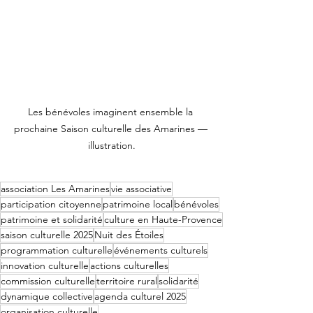
Les bénévoles imaginent ensemble la 
prochaine Saison culturelle des Amarines — 
illustration.
association Les Amarines
vie associative
participation citoyenne
patrimoine local
bénévoles
patrimoine et solidarité
culture en Haute-Provence
saison culturelle 2025
Nuit des Étoiles
programmation culturelle
événements culturels
innovation culturelle
actions culturelles
commission culturelle
territoire rural
solidarité
dynamique collective
agenda culturel 2025
organisation culturelle