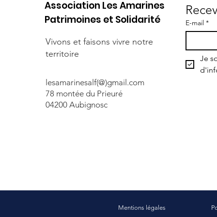
Association Les Amarines
Recev
Patrimoines et Solidarité
E-mail
*
Vivons et faisons vivre notre
territoire
Je so
d'in
lesamarinesalf(@)gmail.com
78 montée du Prieuré
04200 Aubignosc
Mentions légales
Po