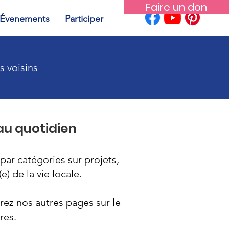
Faire un don
Évenements
Participer
s voisins
 au quotidien
par catégories sur projets,
) de la vie locale.
ez nos autres pages sur le
res.