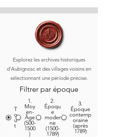
Explorez les archives historiques
d'Aubignosc et des villages voisins en
sélectionnant une période précise.
Filtrer par époque
1.
2.
3.
Moy
Époqu
T
Époque
en-
e
o
contemp
Âge
moder
u
oraine
(500-
ne
t
(après
1500
(1500-
1789)
)
1789)