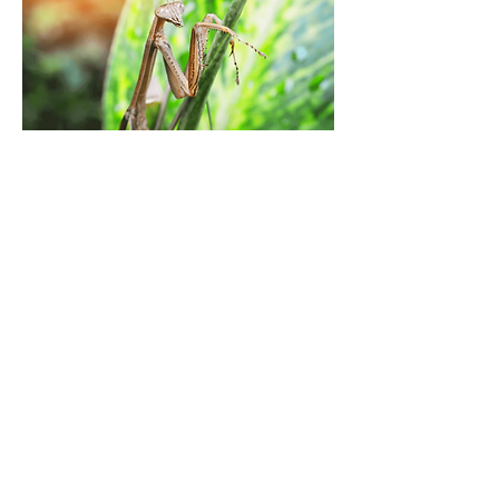
Association Les Amarines
Patrimoines et Solidarité
Vivons et faisons vivre notre
territoire
lesamarinesalf(@)gmail.com
78 montée du Prieuré
04200 Aubignosc