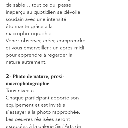
de sable… tout ce qui passe
inaperçu au quotidien se dévoile
soudain avec une intensité
étonnante grâce à la
macrophotographie.
Venez observer, créer, comprendre
et vous émerveiller : un après-midi
pour apprendre à regarder la
nature autrement.
𝟮- 𝐏𝐡𝐨𝐭𝐨 𝐝𝐞 𝐧𝐚𝐭𝐮𝐫𝐞, 𝐩𝐫𝐨𝐱𝐢-
𝐦𝐚𝐜𝐫𝐨𝐩𝐡𝐨𝐭𝐨𝐠𝐫𝐚𝐩𝐡𝐢𝐞
Tous niveaux.
Chaque participant apporte son
équipement et est invité à
s'essayer à la photo rapprochée.
Les oeuvres réalisées seront
exposées à la galerie Sist'Arts de