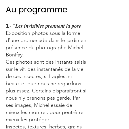
Au programme
𝟭- "𝑳𝒆𝒔 𝒊𝒏𝒗𝒊𝒔𝒊𝒃𝒍𝒆𝒔 𝒑𝒓𝒆𝒏𝒏𝒆𝒏𝒕 𝒍𝒂 𝒑𝒐𝒔𝒆"
Exposition photos sous la forme
d'une promenade dans le jardin en
présence du photographe Michel
Bonifay.
Ces photos sont des instants saisis
sur le vif, des instantanés de la vie
de ces insectes, si fragiles, si
beaux et que nous ne regardons
plus assez. Certains disparaîtront si
nous n’y prenons pas garde. Par
ses images, Michel essaie de
mieux les montrer, pour peut-être
mieux les protéger.
Insectes, textures, herbes, grains