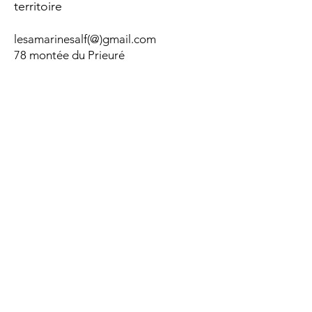
territoire
lesamarinesalf(@)gmail.com
78 montée du Prieuré
04200 Aubignosc
Recevoir nos 
actualités
E-mail
*
Envoyer
Je souhaite m'abonner à 
votre lettre d'informations.