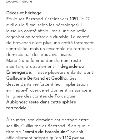
pouvoir sacré.
Décès et héritage
Foulques Bertrand s'éteint vers
1051
(le 27
avril ou le 9 mai selon les nécrologes). Il
laisse un comté affaibli mais une nouvelle
organisation territoriale durable. Le comté
de Provence n’est plus une entité fortement
centralisée, mais un ensemble de territoires
dominés par des pouvoirs locaux.
Marié à une femme dont le nom reste
incertain, probablement
Hildegarde ou
Ermengarde
, il laisse plusieurs enfants, dont
Guillaume Bertrand et Geoffroi
. Ses
descendants renforcent leur implantation
en Haute-Provence et donnent naissance à
la lignée des comtes de Forcalquier.
Aubignosc reste dans cette sphère
territoriale.
À sa mort, son domaine est partagé entre
ses fils, Guillaume et Bertrand. Bien que le
titre de
"comte de Forcalquier"
ne soit
officiellement adopté qu'en
1110
par sa