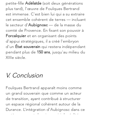
petite-fille
Adélaïde
(soit deux générations
plus tard), l'œuvre de Foulques Bertrand
est immense. C'est bien lui qui a su extraire
cet ensemble cohérent de terres — incluant
le secteur d'
Aubignosc
— de la masse du
comté de Provence. En fixant son pouvoir à
Forcalquier
et en organisant des points
d'appui stratégiques, il a créé l'embryon
d'un
État souverain
qui restera indépendant
pendant plus de
150 ans
, jusqu'au milieu du
XIIIe siècle.
V. Conclusion
Foulques Bertrand apparaît moins comme
un grand souverain que comme un acteur
de transition, ayant contribué à structurer
un espace régional cohérent autour de la
Durance. L’intégration d’Aubignosc dans ce
système permet de mieux saisir la réalité
concrète de son pouvoir, fondé sur un
maillage de domaines et de points