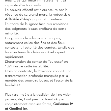
enfant, ce qui limite immédiatement sa
capacité d'action réelle.
Le pouvoir effectif est alors assuré par la
régence de sa grand-mère, la redoutable
Adélaïde d'Anjou
, qui doit maintenir
l'autorité de la lignée face aux ambitions
des seigneurs locaux profitant de cette
minorité.
Les grandes familles aristocratiques,
notamment celles des Fos et des Baux,
contestent l’autorité des comtes, tandis que
les structures féodales se développent
rapidement.
L’intervention du comte de Toulouse⁷ en
1021 illustre cette instabilité.
Dans ce contexte, la Provence connaît une
transformation profonde marquée par la
montée des pouvoirs locaux et l’essor de la
féodalité⁸.
Plus tard, fidèle à la tradition de l'indivision
provençale, Foulques Bertrand règne
conjointement avec ses frères,
Guillaume IV
et Geoffroi Ier
.