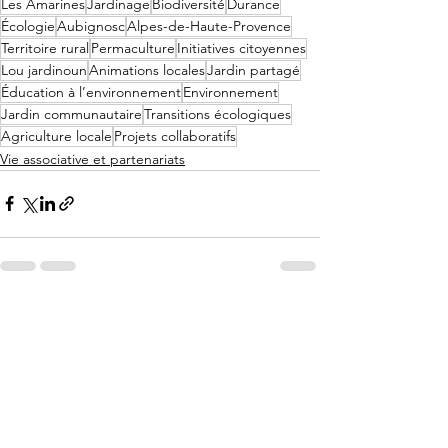
Les Amarines
Jardinage
Biodiversité
Durance
Écologie
Aubignosc
Alpes-de-Haute-Provence
Territoire rural
Permaculture
Initiatives citoyennes
Lou jardinoun
Animations locales
Jardin partagé
Éducation à l’environnement
Environnement
Jardin communautaire
Transitions écologiques
Agriculture locale
Projets collaboratifs
Vie associative et partenariats
Voir tout
Posts récents